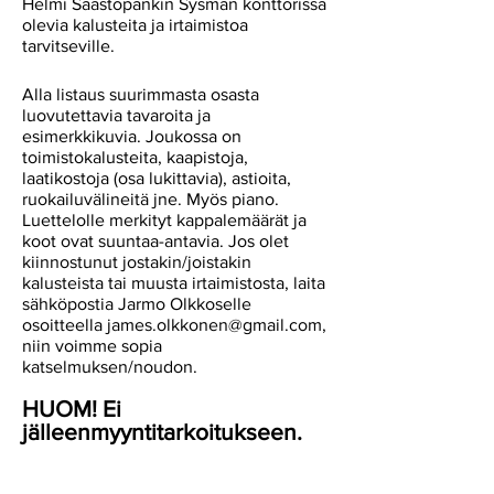
Helmi Säästöpankin Sysmän konttorissa
olevia kalusteita ja irtaimistoa
tarvitseville.
Alla listaus suurimmasta osasta
luovutettavia tavaroita ja
esimerkkikuvia. Joukossa on
toimistokalusteita, kaapistoja,
laatikostoja (osa lukittavia), astioita,
ruokailuvälineitä jne. Myös piano.
Luettelolle merkityt kappalemäärät ja
koot ovat suuntaa-antavia. Jos olet
kiinnostunut jostakin/joistakin
kalusteista tai muusta irtaimistosta, laita
sähköpostia Jarmo Olkkoselle
osoitteella
james.olkkonen@gmail.com
,
niin voimme sopia
katselmuksen/noudon.
HUOM! Ei
jälleenmyyntitarko
itukseen.