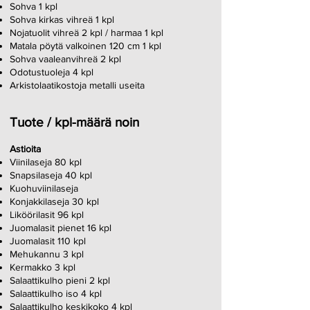
Sohva 1 kpl
Sohva kirkas vihreä 1 kpl
Nojatuolit vihreä 2 kpl / harmaa 1 kpl
Matala pöytä valkoinen 120 cm 1 kpl
Sohva vaaleanvihreä 2 kpl
Odotustuoleja 4 kpl
Arkistolaatikostoja metalli useita
Tuote / kpl-määrä noin
Astioita
Viinilaseja 80 kpl
Snapsilaseja 40 kpl
Kuohuviinilaseja
Konjakkilaseja 30 kpl
Liköörilasit 96 kpl
Juomalasit pienet 16 kpl
Juomalasit 110 kpl
Mehukannu 3 kpl
Kermakko 3 kpl
Salaattikulho pieni 2 kpl
Salaattikulho iso 4 kpl
Salaattikulho keskikoko 4 kpl