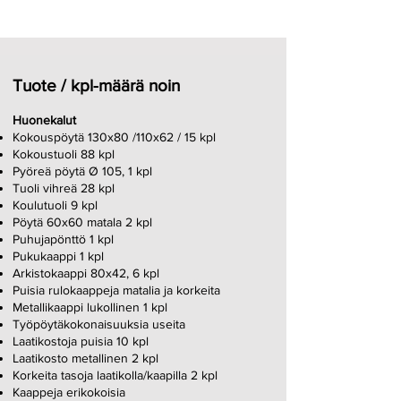
Tuote / kpl-määrä noin
Huonekalut
Kokouspöytä 130x80 /110x62 / 15 kpl
Kokoustuoli 88 kpl
Pyöreä pöytä Ø 105, 1 kpl
Tuoli vihreä 28 kpl
Koulutuoli 9 kpl
Pöytä 60x60 matala 2 kpl
Puhujapönttö 1 kpl
Pukukaapp
i 1 kpl
Arkistokaappi 80x42, 6 kpl
Puisia rulokaappeja matalia ja korkeita
Metallikaappi lukollinen 1 kpl
Työpöytäkokonaisuuksia useita
Laatikostoja puisia 10 kpl
Laatikosto metallinen 2 kpl
Korkeita tasoja laatikolla/kaapilla 2 kpl
Kaappeja erikokoisia